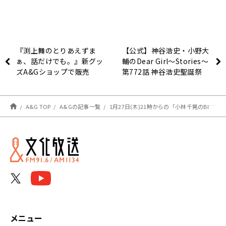
『渕上舞のとりあえずま
【公式】神谷浩史・小野大
ぁ、話だけでも。』新グッ
輔のDear Girl〜Stories〜
ズA&Gショップで販売
第772話 神谷浩史聖誕祭
中！
2022 (2022年1月22日放送
分)
A&G TOP
A&Gの記事一覧
1月27日(木)21時からの「小林千晃のBlue Monologue」は生放送でお送りします！
メニュー