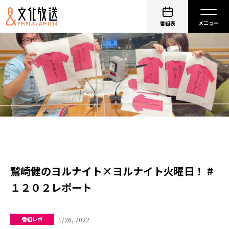
番組表
鷲崎健のヨルナイト×ヨルナイト火曜日！ #
１２０２レポート
1/26, 2022
番組レポ