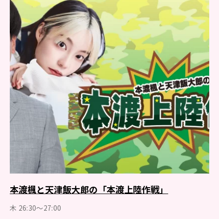
本渡楓と天津飯大郎の「本渡上陸作戦」
木 26:30～27:00