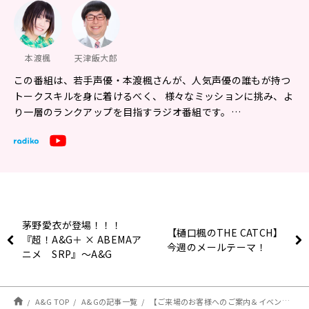
本渡楓
天津飯大郎
この番組は、若手声優・本渡楓さんが、人気声優の誰もが持つ
トークスキルを身に着けるべく、 様々なミッションに挑み、よ
り一層のランクアップを目指すラジオ番組です。…
茅野愛衣が登場！！！
【樋口楓のTHE CATCH】
『超！A&G＋ × ABEMAア
今週のメールテーマ！
ニメ SRP』～A&G
Persons Vol.16「茅野愛
衣」～後編
1月28日（金）22時～放送
A&G TOP
A&Gの記事一覧
【ご来場のお客様へのご案内＆イベント物販情報】1月30日開催『本渡上陸作戦』第2回単独イベント