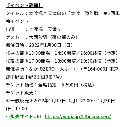
【イベント詳細】
タイトル：本渡楓と天津向の「本渡上陸作戦」第2回単
独イベント
出演 ：本渡楓 天津 向
ゲスト ：大西沙織（夜の部のみ）
開催日時：2022年1月30日（日）
≪昼の部≫13:30開場／14:30開演／16:00終演（予定）
≪夜の部≫17:00開場／18:00開演／19:30終演（予定）
開催場所：なかのZERO 大ホール（〒164-0001 東京
都中野区中野2丁目9番7号）
チケット価格：全席指定 5,500円（税込）
チケット販売：
≪一般販売≫2022年1月17日（月）22:00～ 1月30日
(日) 17:00
※販売サイトURL
https://w.pia.jp/t/hjsakusen/