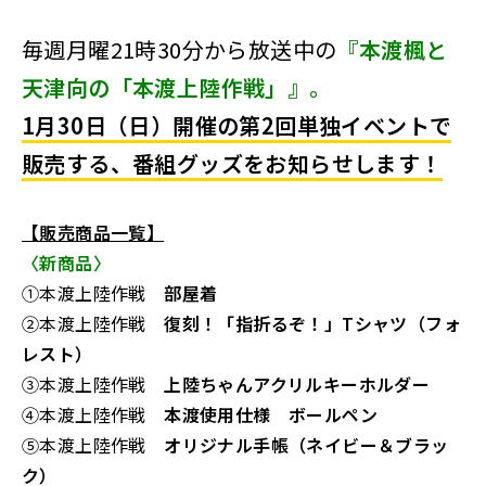
毎週月曜21時30分から放送中の
『本渡楓と
天津向の「本渡上陸作戦」』。
1月30日（日）開催の
第2回単独イベントで
販売する、番組
グッズをお知らせします！
【販売商品一覧】
〈新商品〉
①本渡上陸作戦
部屋着
②本渡上陸作戦
復刻！「指折るぞ！」Tシャツ（フォ
レスト）
③本渡上陸作戦
上陸ちゃんアクリルキーホルダー
④本渡上陸作戦
本渡使用仕様 ボールペン
⑤本渡上陸作戦
オリジナル手帳（ネイビー＆ブラッ
ク）