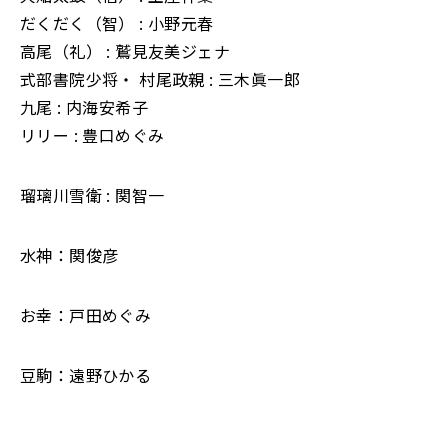
だくだく（智） : 小野元春
高尾（礼） : 鷲見友美ジェナ
式部書院少将・ 村尾政親 : 三木眞一郎
九尾 : 内海安希子
リリー : 豊口めぐみ
瑠璃川雪衛 : 関智一
水神：関俊彦
お幸：戸田めぐみ
豆駒：遠野ひかる