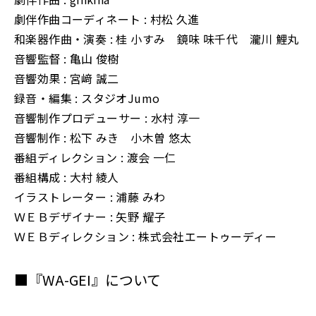
劇伴作曲コーディネート : 村松 久進
和楽器作曲・演奏 : 桂 小すみ 鏡味 味千代 瀧川 鯉丸
音響監督 : 亀山 俊樹
音響効果 : 宮﨑 誠二
録音・編集 : スタジオJumo
音響制作プロデューサー : 水村 淳一
音響制作 : 松下 みき 小木曽 悠太
番組ディレクション : 渡会 一仁
番組構成 : 大村 綾人
イラストレーター : 浦藤 みわ
ＷＥＢデザイナー : 矢野 耀子
ＷＥＢディレクション : 株式会社エートゥーディー
■『WA-GEI』について