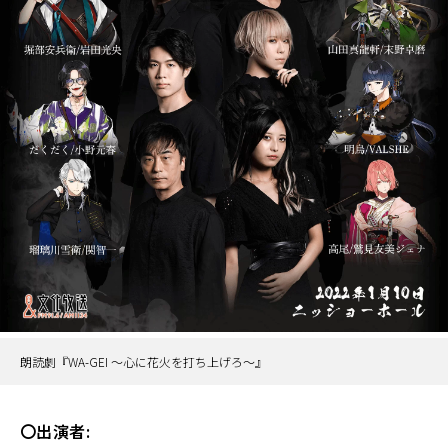
朗読劇『WA-GEI ～心に花火を打ち上げろ～』
〇出演者: