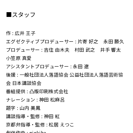
■スタッフ
作 : 広井 王子
エグゼクティブプロデューサー : 片寄 好之 永田 勝久
プロデューサー : 吉住 由木夫 村田 武之 井手 響太
小笠原 真愛
アシスタントプロデューサー : 永田 遼
後援 : 一般社団法人落語協会 公益社団法人落語芸術協
会 日本講談協会
番組提供 : 凸版印刷株式会社
ナレーション : 神田 松麻呂
題字 : 山内 美鳳
講談指導・監修 : 神田 紅
京都弁指導・監修 : 松居 えつこ
劇伴作曲 : ginkiha