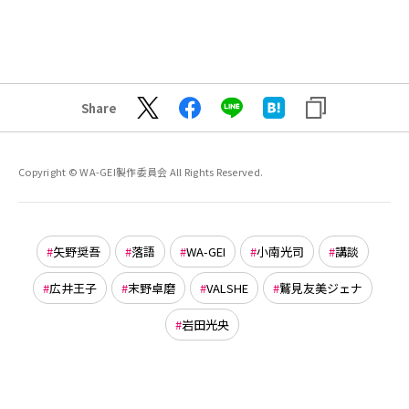
Share
Copyright © WA-GEI製作委員会 All Rights Reserved.
矢野奨吾
落語
WA-GEI
小南光司
講談
広井王子
末野卓磨
VALSHE
鷲見友美ジェナ
岩田光央