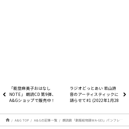
「能登麻美子おはなし
ラジオどっとあい 若山詩
NOTE」 朗読CD 第9弾、
音のアーティスティックに
A&Gショップで販売中！
語らせて#1 (2022年1月28
日分)
A&G TOP
A&Gの記事一覧
朗読劇「劇版絵物語WA-GEI」パンフレット通販開始のお知らせ