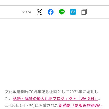
Share
文化放送開局70周年記念企画として2021年に始動し
た、
落語・講談の擬人化IPプロジェクト「WA-GEI」
。
1月10日(月・祝)に開催された
朗読劇「劇版絵物語WA-