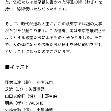
た。依紙たちは絵草紙に書かれた得意の術（わざ）を
持つ、秘術使いたちだったのです。
そして、時代が進み太正に。この頃東京では謎の火事
がたびたび起こります。この怪奇、実は東京を壊滅させ
ようとする怨霊たちによるものと分かりました。そこ
で、人の体になった依紙たちが秘術を使い戦いを挑む
ということになったのでございます。
■キャスト
怪僧伝達（義） : 小南光司
芝浜（忠） : 矢野奨吾
山田真龍軒（悌） : 末野卓磨
明烏（孝） : VALSHE
火焔太鼓（信） : 土屋神葉