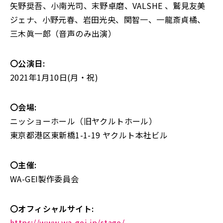
矢野奨吾、小南光司、末野卓磨、VALSHE 、鷲見友美
ジェナ、小野元春、岩田光央、関智一、一龍斎貞橘、
三木眞一郎（音声のみ出演）
〇公演日:
2021年1月10日(月・祝)
〇会場:
ニッショーホール（旧ヤクルトホール）
東京都港区東新橋1-1-19 ヤクルト本社ビル
〇主催:
WA-GEI製作委員会
〇オフィシャルサイト:
https://www.wa-gei.jp/stage/