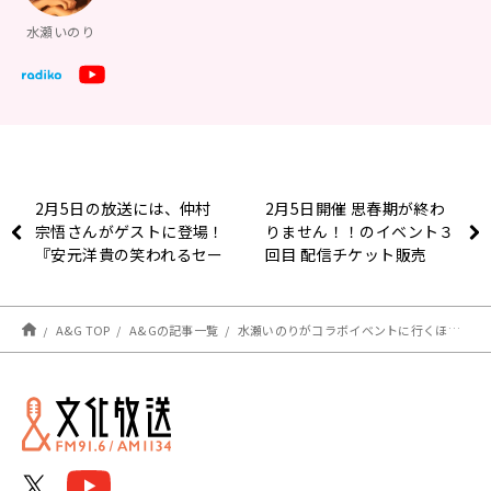
水瀬いのり
2月5日の放送には、仲村
2月5日開催 思春期が終わ
宗悟さんがゲストに登場！
りません！！のイベント３
『安元洋貴の笑われるセー
回目 配信チケット販売
ルスマン（仮）』
中！
A&G TOP
A&Gの記事一覧
水瀬いのりがコラボイベントに行くほど好きだった漫画とは？～1月30日「水瀬いのり MELODY FLAG」