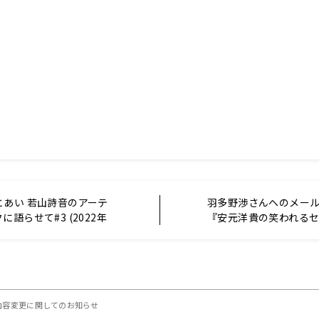
とあい 若山詩音のアーテ
羽多野渉さんへのメー
語らせて#3 (2022年
『安元洋貴の笑われる
（仮）』
送内容変更に関してのお知らせ