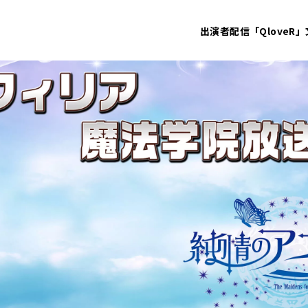
出演者
配信「QloveR」