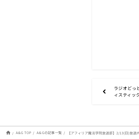
ラジオどっ
ィスティックに
2月11日分)
A&G TOP
A&Gの記事一覧
【アフィリア魔法学院放送部】2/13(日)放