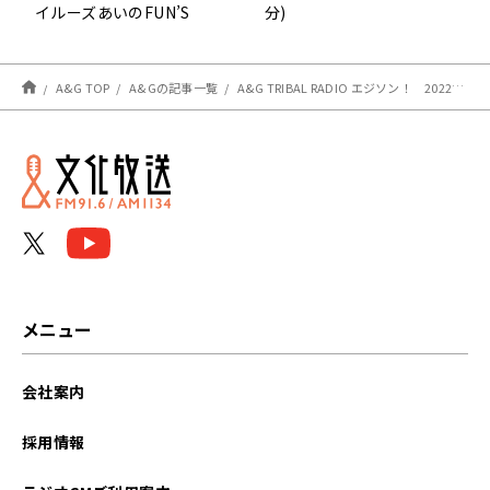
イルーズあいのFUN’S
分)
PROJRCT LAB」番組グッ
ズ！
A&G TOP
A&Gの記事一覧
A&G TRIBAL RADIO エジソン！ 2022年2月19日 放送後記
メニュー
会社案内
採用情報