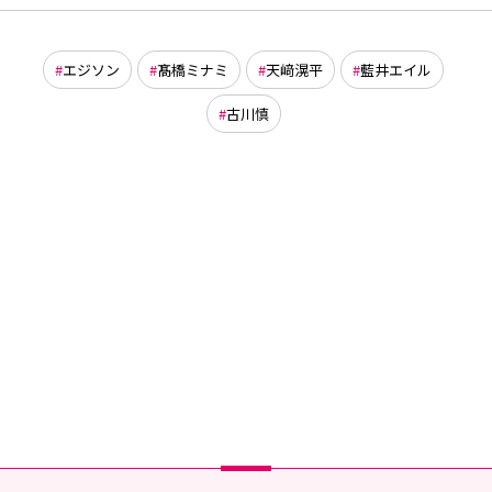
エジソン
髙橋ミナミ
天﨑滉平
藍井エイル
古川慎