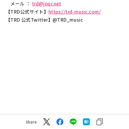
メール ：
trd@joqr.net
【TRD公式サイト】
https://trd-music.com/
【TRD 公式Twitter】@TRD_music
Share