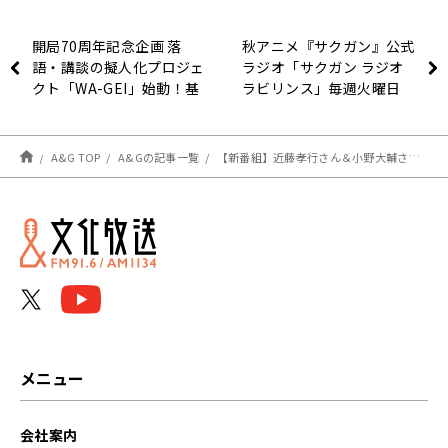
開局70周年記念企画 落
秋アニメ『サクガン』公式
語・講談の擬人化プロジェ
ラジオ「サクガン ラジオ
クト「WA-GEI」始動！基
ラビリンス」毎週火曜日
幹番組も放送決定！声優・
19:00～放送開始！「父と
矢野奨吾、俳優・小南光司
娘」テーマのコラボ小説コ
がパーソナリティ
ンテストをエブリスタで開
A&G TOP
A&Gの記事一覧
【新番組】近藤孝行さん＆小野大輔さんのユニット・TRDのラジオ番組 『TRDのDope Rad Talking』4月～「超！A&G＋」で放送開始！
催
メニュー
会社案内