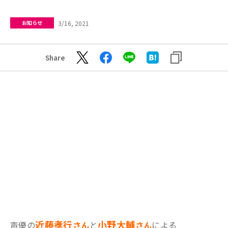
3/16, 2021
お知らせ
Share
近藤孝行
小野大輔
声優の
さん
と
さん
による