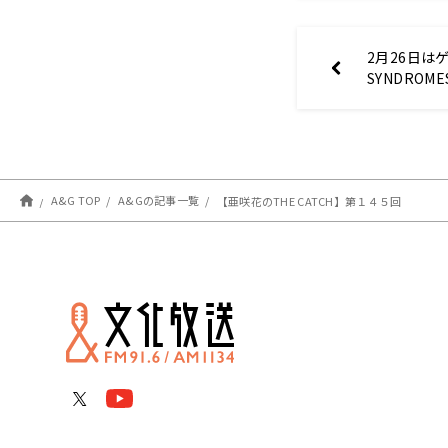
2月26日は
SYNDRO
エストテー
ソン】
A&G TOP
A&Gの記事一覧
【亜咲花のTHE CATCH】第１４５回