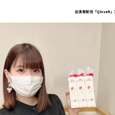
出演者
配信「QloveR」