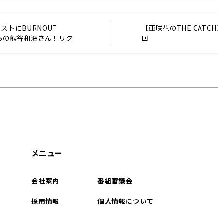
ゲストにBURNOUT
【亜咲花のTHE CATC
MESの熊谷和海さん！リク
回
マは【ポニーテールアニ
メニュー
会社案内
番組審議会
採用情報
個人情報について