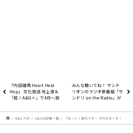
『内田雄馬 Heart Heat
みんな聴いてね！ サンド
Hop』 文化放送 地上波＆
リオンのラジオ新番組「サ
「超！A&G＋」で4月～放
ンドリ on the Radio」が
送決定！
超！A&G＋でスタート！
A&G TOP
A&Gの記事一覧
『はーい！鈴代です！ 今行きまーす！』 3月18日の放送は、ゲストに古川洋平さんが登場！