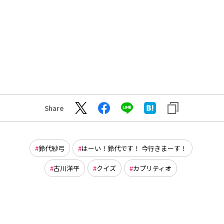
Share
鈴代紗弓
はーい！鈴代です！ 今行きまーす！
古川洋平
クイズ
カプリティオ