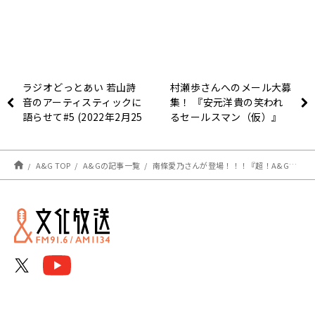
ラジオどっとあい 若山詩
村瀬歩さんへのメール大募
音のアーティスティックに
集！ 『安元洋貴の笑われ
語らせて#5 (2022年2月25
るセールスマン（仮）』
日分)
A&G TOP
A&Gの記事一覧
南條愛乃さんが登場！！！『超！A&G＋ × ABEMAアニメ SRP～南條愛乃「ヒトリとキミと」リリース記念SP～後編』2022年2月25日（金）22時～放送