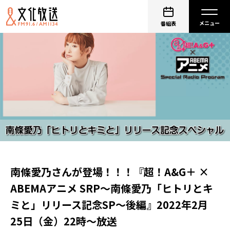
番組表
南條愛乃さんが登場！！！『超！A&G＋ ×
ABEMAアニメ SRP～南條愛乃「ヒトリとキ
ミと」リリース記念SP～後編』2022年2月
25日（金）22時～放送