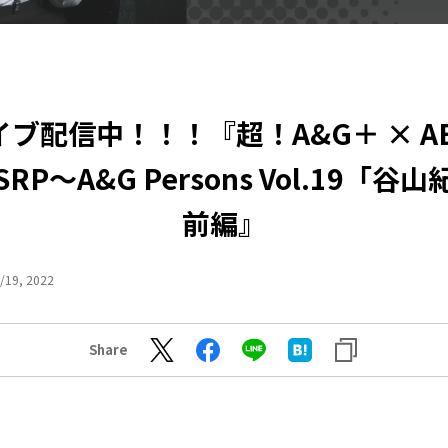
ブ配信中！！！『超！A&G＋ × A
RP～A&G Persons Vol.19「谷
前編』
/19, 2022
Share