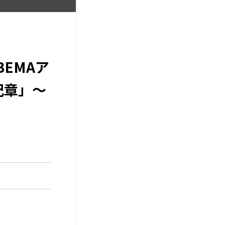
BEMAア
山紀章」～