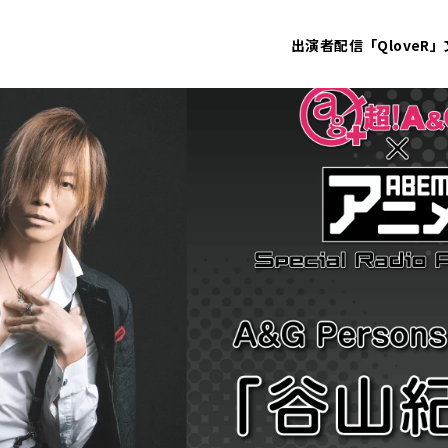
出演者
配信「QloveR」