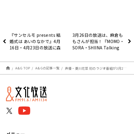
『サンセルモ presents 結
3月26日の放送は、麻倉も
婚式は あいのなかで』4月
もさんが担当！『MOMO・
16日・4月23日の放送に森
SORA・SHIINA Talking
なな子さんが特別衣装でゲ
Box』
スト出演！
A&G TOP
A&Gの記事一覧
声優・菱川花菜 初のラジオ番組が3月29日（火）からスタート！