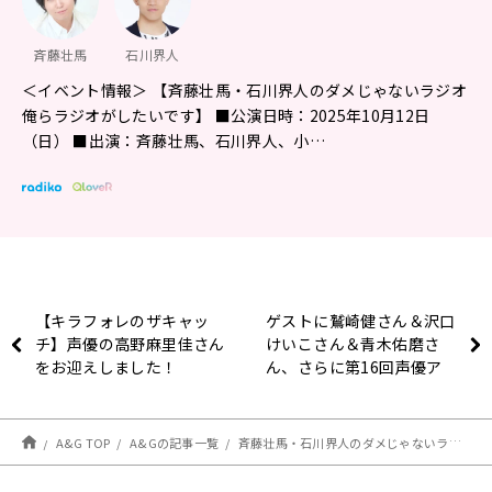
斉藤壮馬
石川界人
＜イベント情報＞ 【斉藤壮馬・石川界人のダメじゃないラジオ
俺らラジオがしたいです】 ■公演日時：2025年10月12日
（日） ■出演：斉藤壮馬、石川界人、小…
【キラフォレのザキャッ
ゲストに鷲崎健さん＆沢口
チ】声優の高野麻里佳さん
けいこさん＆青木佑磨さ
をお迎えしました！
ん、さらに第16回声優ア
ワード主演男優賞・女優賞
のお二人を迎えてお届け！
エジソン3月5日
A&G TOP
A&Gの記事一覧
斉藤壮馬・石川界人のダメじゃないラジオ #205 放送後記