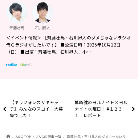
斉藤壮馬
石川界人
＜イベント情報＞ 【斉藤壮馬・石川界人のダメじゃないラジオ
俺らラジオがしたいです】 ■公演日時：2025年10月12日
（日） ■出演：斉藤壮馬、石川界人、小…
【キラフォレのザキャッ
鷲崎健のヨルナイト×ヨル
チ】みんなのスゴイ！大募
ナイト水曜日！ #１２３
集でした！
１ レポート
A&G TOP
A&Gの記事一覧
斉藤壮馬・石川界人のダメじゃないラジオ #207 放送後記