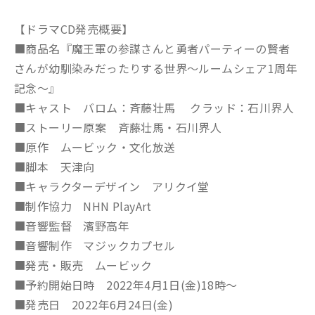
【ドラマCD発売概要】
■商品名『魔王軍の参謀さんと勇者パーティーの賢者
さんが幼馴染みだったりする世界〜ルームシェア1周年
記念〜』
■キャスト バロム：斉藤壮馬 クラッド：石川界人
■ストーリー原案 斉藤壮馬・石川界人
■原作 ムービック・文化放送
■脚本 天津向
■キャラクターデザイン アリクイ堂
■制作協力 NHN PlayArt
■音響監督 濱野高年
■音響制作 マジックカプセル
■発売・販売 ムービック
■予約開始日時 2022年4月1日(金)18時～
■発売日 2022年6月24日(金)