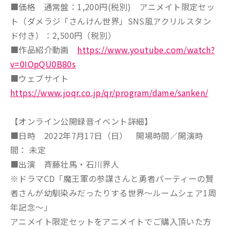
■価格 通常盤：1,200円(税別) アニメイト限定セッ
ト（ダメラジ「さんけん世界」SNS風アクリルスタン
ド付き）：2,500円（税別）
■作品紹介動画
https://www.youtube.com/watch?
v=0IOpQU0B80s
■ウェブサイト
https://www.joqr.co.jp/qr/program/dame/sanken/
【オンライン公開録音イベント詳細】
■日時 2022年7月17日（日） 開場時間／開演時
間： 未定
■出演 斉藤壮馬・石川界人
※ドラマCD「魔王軍の参謀さんと勇者パーティーの賢
者さんが幼馴染みだったりする世界〜ルームシェア1周
年記念〜」
アニメイト限定セットをアニメイトでご購入頂いた方