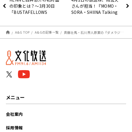
の印象とは？～3月30日
さんが担当！『MOMO・
「BUSTAFELLOWS
SORA・SHIINA Talking
RADIO」
Box』
A&G TOP
A&Gの記事一覧
斉藤壮馬・石川界人原案の『ダメラジ』プロデュース ドラマCDが発売決定！
メニュー
会社案内
採用情報