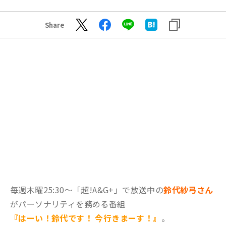
Share
毎週木曜25:30～「超!A&G+」で放送中の
鈴代紗弓さん
がパーソナリティを務める番組
『はーい！鈴代です！ 今行きまーす！』
。