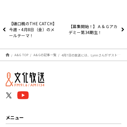
【樋口楓のTHE CATCH】
【募集開始！】Ａ＆Ｇアカ
今週・4月8日（金）のメ
デミー第34期生！
ールテーマ！
A&G TOP
A&Gの記事一覧
4月7日の放送には、Lynnさんがゲストに登場！『はーい！鈴代です！ 今行きまーす！』
メニュー