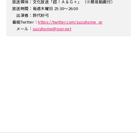
放送媒体：文化放送「超！Ａ＆Ｇ＋」 （※簡易動画付）
放送時間：毎週木曜日 25:30～26:00
出演者：鈴代紗弓
番組Twitter：
https://twitter.com/suzuhome_qr
メール：
suzuhome@joqr.net