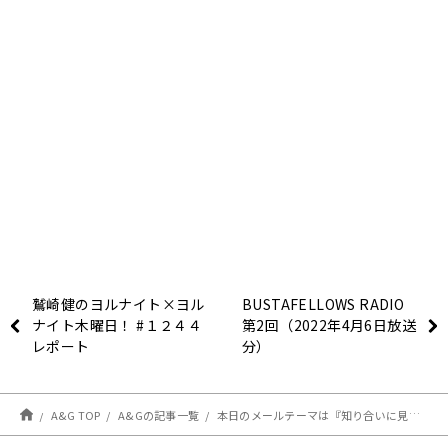
鷲崎健のヨルナイト×ヨル
BUSTAFELLOWS RADIO
ナイト木曜日！ #１２４４
第2回（2022年4月6日放送
レポート
分）
A&G TOP
A&Gの記事一覧
本日のメールテーマは『知り合いに見られて聞かれて恥ずかしかった話』金曜24時～超!A&G+にて生放送「千葉翔也のトゥー・ビー・ナイト」