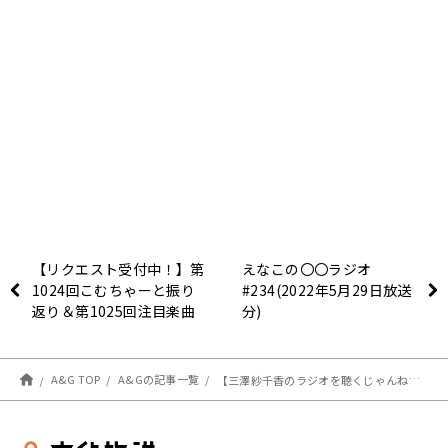
【リクエスト受付中！】第
えなこの〇〇ラジオ
1024回こむちゃーと振り
#234(2022年5月29日放送
返り＆第1025回注目楽曲
分)
紹介
A&G TOP
A&Gの記事一覧
【三澤紗千香のラジオを聴くじゃんね】新作DVD販売中！