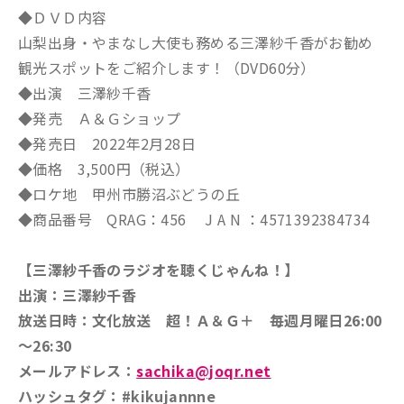
◆ＤＶＤ内容
山梨出身・やまなし大使も務める三澤紗千香がお勧め
観光スポットをご紹介します！（DVD60分）
◆出演 三澤紗千香
◆発売 Ａ＆Ｇショップ
◆発売日 2022年2月28日
◆価格 3,500円（税込）
◆ロケ地 甲州市勝沼ぶどうの丘
◆商品番号 QRAG：456 J A N ：4571392384734
【三澤紗千香のラジオを聴くじゃんね！】
出演：三澤紗千香
放送日時：文化放送 超！Ａ＆Ｇ＋ 毎週月曜日26:00
～26:30
メールアドレス：
sachika@joqr.net
ハッシュタグ：#kikujannne