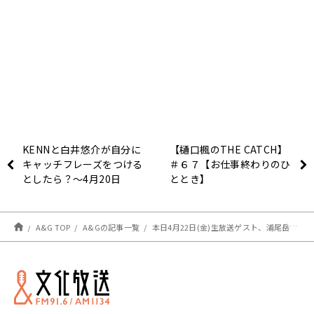
KENNと白井悠介が自分に
【樋口楓のTHE CATCH】
キャッチフレーズをつける
＃６７【お仕事終わりのひ
としたら？～4月20日
ととき】
「BUSTAFELLOWS
RADIO」
A&G TOP
A&Gの記事一覧
本日4月22日(金)生放送ゲスト、浦尾岳大さん、矢野奨吾さんへのメール募集中！メールテーマは『僕たちに言って欲しいセリフ』千葉翔也のトゥー・ビー・ナイト