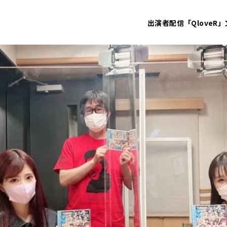
出演者
配信「QloveR」