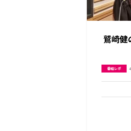
鷲崎健
番組レポ
4