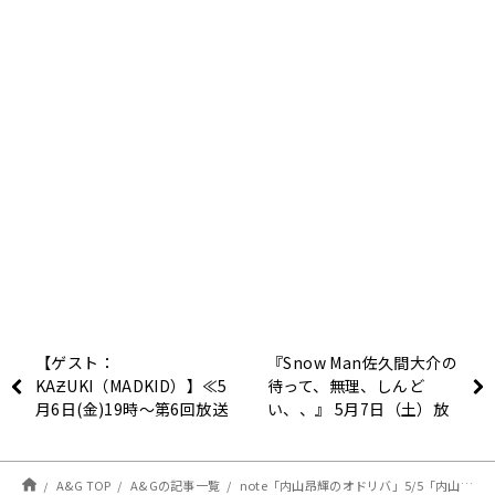
【ゲスト：
『Snow Man佐久間大介の
KAƵUKI（MADKID）】≪5
待って、無理、しんど
月6日(金)19時～第6回放送
い、、』 5月7日（土）放
≫石谷春貴と
送回のゲストに、声優・三
SHIN（MADKID）の宮崎
森すずこ登場！
いっちゃが！！
A&G TOP
A&Gの記事一覧
note「内山昂輝のオドリバ」5/5「内山映画ランキング ６ 内山映画ランキング2016 10位～8位」を更新しました