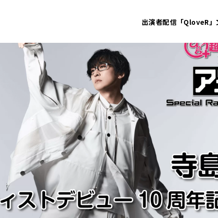
出演者
配信「QloveR」