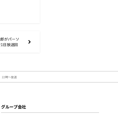
太郎がパーソ
21日放送回
活躍中の定本
！
金）22時～放送
グループ会社