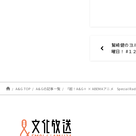
鷲崎健のヨ
曜日！ #１
A&G TOP
A&Gの記事一覧
『超！A&G＋ × ABEMAアニメ Special 