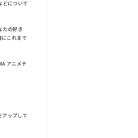
などについて
なたの好き
緒にこれまで
MA アニメチ
をアップして