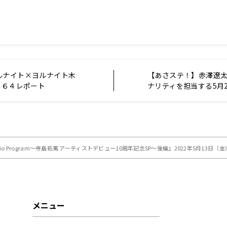
ルナイト×ヨルナイト木
【あさステ！】赤澤遼
２６４レポート
ナリティを担当する5月
にドラマや舞台などで
楓馬がゲスト出演決定
Radio Program～寺島拓篤 アーティストデビュー10周年記念SP～後編』2022年5月13日（
メニュー