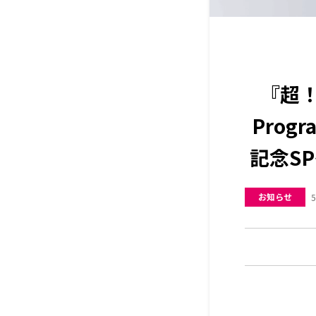
『超！A
Pro
記念SP
お知らせ
5