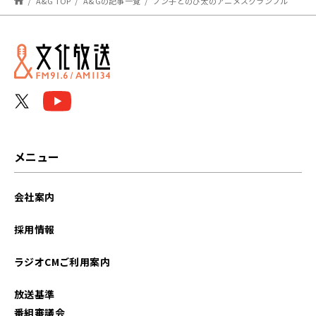
A&G TOP
A&Gの記事一覧
ノン子とのび太のアニメスクランブル 第1621回（おハガキスクランブル）
バン！バン！』」を放
送！
メニュー
会社案内
採用情報
ラジオCMご利用案内
放送基準
番組審議会