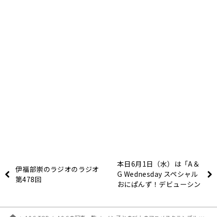
本日6月1日（水）は「A＆
伊福部崇のラジオのラジオ
G Wednesday スペシャル
第478回
おにぱんず！デビューシン
グル『おにパパパン！パ
ン！』リリース記念特番
おにぱんず！の『とくババ