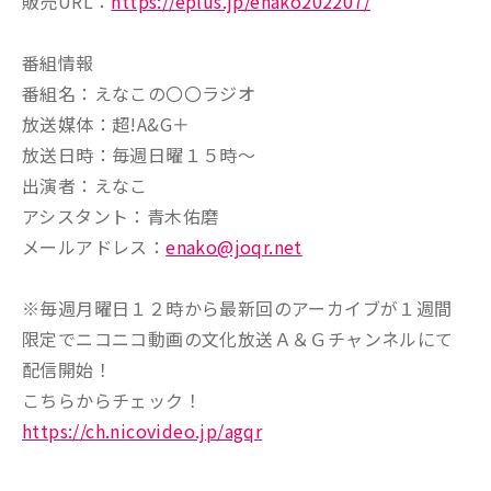
販売URL：
https://eplus.jp/enako202207/
番組情報
番組名：えなこの〇〇ラジオ
放送媒体：超!A&G＋
放送日時：毎週日曜１５時～
出演者：えなこ
アシスタント：青木佑磨
メールアドレス：
enako@joqr.net
※毎週月曜日１２時から最新回のアーカイブが１週間
限定でニコニコ動画の文化放送Ａ＆Ｇチャンネルにて
配信開始！
こちらからチェック！
https://ch.nicovideo.jp/agqr