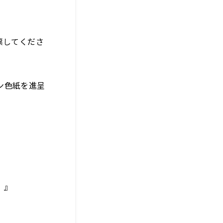
投票してくださ
ン色紙を進呈
！』