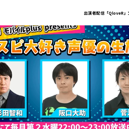
出演者
配信「QloveR」