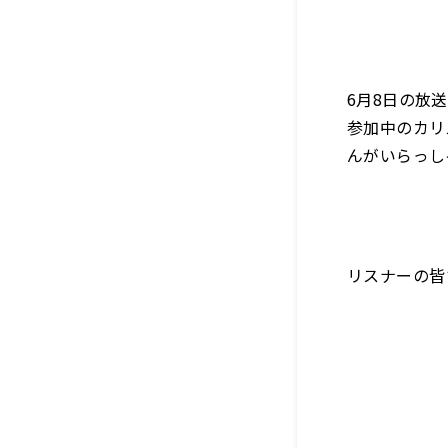
6月8日の放
参加中のカリ
ん
がいらっし
リスナーの皆