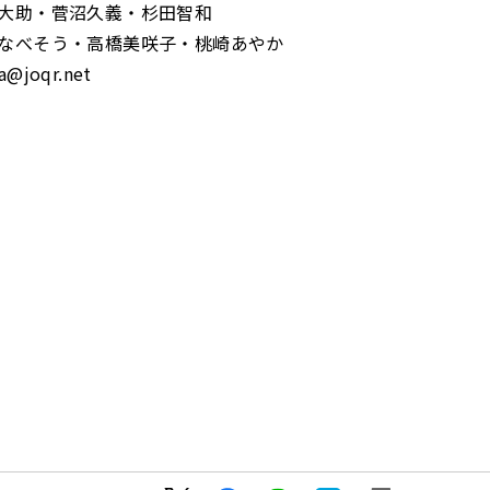
大助・菅沼久義・杉田智和
なべそう・高橋美咲子・桃崎あやか
joqr.net