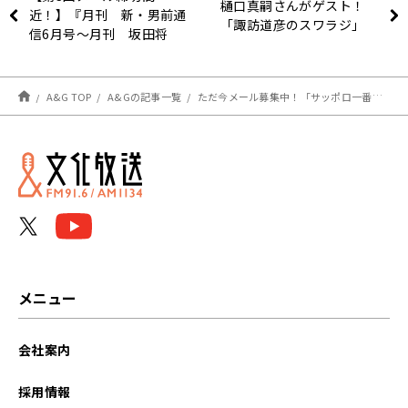
樋口真嗣さんがゲスト！
近！】『月刊 新・男前通
「諏訪道彦のスワラジ」
信6月号～月刊 坂田将
吾』
A&G TOP
A&Gの記事一覧
ただ今メール募集中！「サッポロ一番プレゼンツ 帰ってきた 夏は冷やしで諏訪部順一！2022」
メニュー
会社案内
採用情報