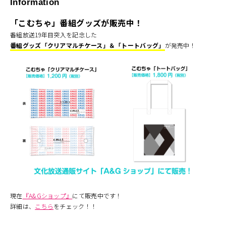
Information
「こむちゃ」番組グッズが販売中！
番組放送19年目突入を記念した
番組グッズ「クリアマルチケース」＆「トートバッグ」
が発売中！
現在
『A&Gショップ』
にて販売中です！
詳細は、
こちら
をチェック！！