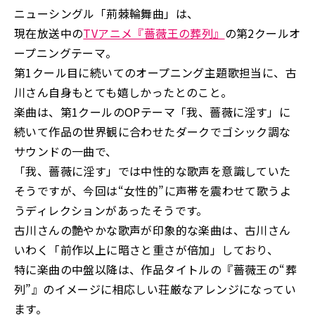
ニューシングル「荊棘輪舞曲」は、
現在放送中の
TVアニメ『薔薇王の葬列』
の第2クールオ
ープニングテーマ。
第1クール目に続いてのオープニング主題歌担当に、古
川さん自身もとても嬉しかったとのこと。
楽曲は、第1クールのOPテーマ「我、薔薇に淫す」に
続いて作品の世界観に合わせたダークでゴシック調な
サウンドの一曲で、
「我、薔薇に淫す」では中性的な歌声を意識していた
そうですが、今回は“女性的”に声帯を震わせて歌うよ
うディレクションがあったそうです。
古川さんの艶やかな歌声が印象的な楽曲は、古川さん
いわく「前作以上に暗さと重さが倍加」しており、
特に楽曲の中盤以降は、作品タイトルの『薔薇王の“葬
列”』のイメージに相応しい荘厳なアレンジになってい
ます。