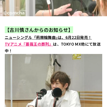
【古川慎さん
からのお知らせ】
ニューシングル「荊棘輪舞曲｣は、6月22日発売！
TVアニメ『薔薇王の葬列』
は、TOKYO MX他にて放送
中！