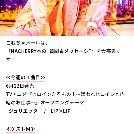
こむちゃメールは、
『NACHERRYへの“質問＆メッセージ”』
を大募集で
す！
≪今週の１曲目≫
6月22日発売
TVアニメ『ヒロインたるもの！～嫌われヒロインと内
緒のお仕事～』オープニングテーマ
ジュリエッタ / LIP×LIP
≪ゲストＭ≫