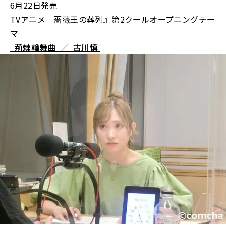
6月22日発売
TVアニメ『薔薇王の葬列』第2クールオープニングテー
マ
荊棘輪舞曲 ／ 古川慎