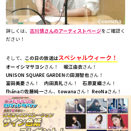
詳しくは、
古川慎さんのアーティストページ
をご確認く
ださい！
スペシャルウィーク！
そして、
この日の放送は
オーイシマサヨシ
さん！
堀江由衣
さん！
UNISON SQUARE GARDEN
の
田淵智也
さん！
富田美憂
さん！
内田真礼
さん！
石原夏織
さん！
fhána
の
佐藤純一
さん、
towana
さん！
ReoNa
さん！