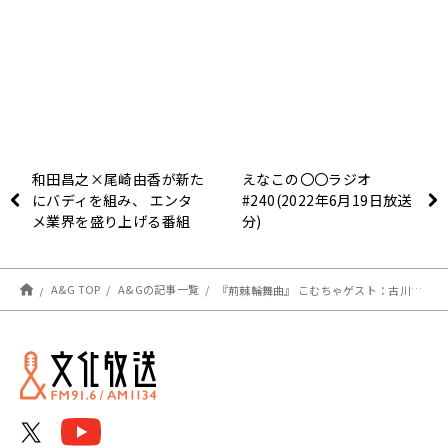
和田昌之×尾崎由香が新た
えなこの〇〇ラジオ
にバディを組み、 エンタ
#240(2022年6月19日放送
メ業界を盛り上げる番組
分)
『WADAX Radio』
A&G TOP
A&Gの記事一覧
『荊棘輪舞曲』 こむちゃゲスト：古川慎さん（2022.6/18 OA #1023）