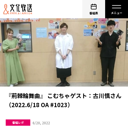
番組表
『荊棘輪舞曲』 こむちゃゲスト：古川慎さん
（2022.6/18 OA #1023）
6/20, 2022
番組レポ