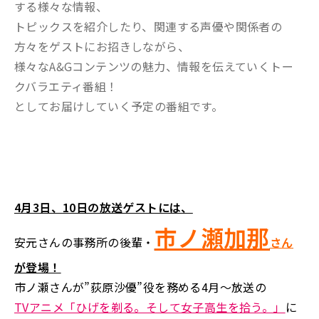
する様々な情報、
トピックスを紹介したり、関連する声優や関係者の
方々をゲストにお招きしながら、
様々なA&Gコンテンツの魅力、情報を伝えていくトー
クバラエティ番組！
としてお届けしていく予定の番組です。
4月3日、10日の放送ゲストには、
市ノ瀬加那
安元さんの事務所の後輩・
さん
が登場！
市ノ瀬さんが”荻原沙優”役を務める4月～放送の
TVアニメ「ひげを剃る。そして女子高生を拾う。」
に