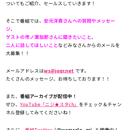
ついてもご紹介、セールスしていきます！
そこで番組では、
安元洋貴さんへの質問やメッセー
ジ
、
ゲストの市ノ瀬加那さんに聞きたいこと
、
二人に話してほしいこと
などみなさんからのメールを
大募集！！
メールアドレスは
ws@joqr.net
です。
たくさんのメッセージ、お待ちしております！！
また、
番組アーカイブが配信中！
ぜひ、
YouTube「ニジ★スタch」
をチェック＆チャン
ネル登録してみてくださいね！
さらに、
番組Twitter
（
@warasale_qr
）も稼働中！