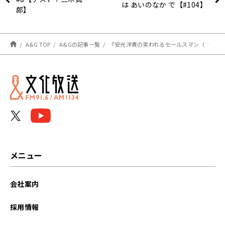
は あいのなか で【#104​】
郎】
A&G TOP
A&Gの記事一覧
『安元洋貴の笑われるセールスマン（仮）』 市ノ瀬加那さんへのメール大募集！
メニュー
会社案内
採用情報