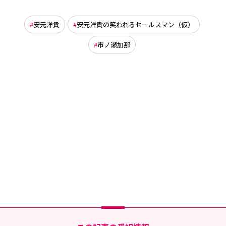
安元洋貴
安元洋貴の笑われるセールスマン（仮）
市ノ瀬加那