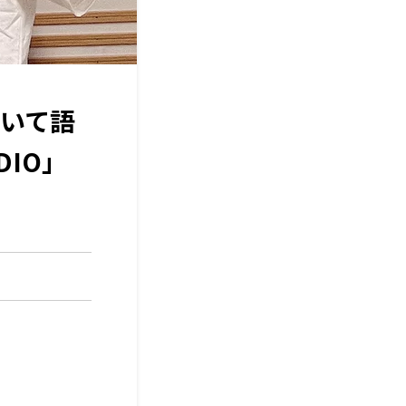
ついて語
DIO」