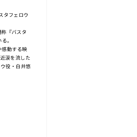
（バスタフェロウ
通称『バスタ
いる。
や感動する映
最近涙を流した
ロウ役・白井悠