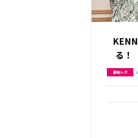
KEN
る！ 
番組レポ
6