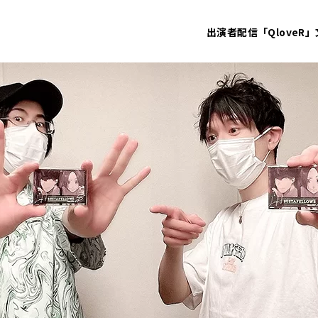
出演者
配信「QloveR」