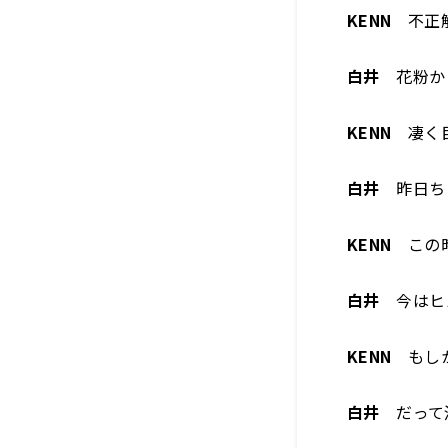
KENN
不正解
白井
花粉か
KENN
凄く目
白井
昨日ち
KENN
この時
白井
今はヒ
KENN
もしか
白井
だって