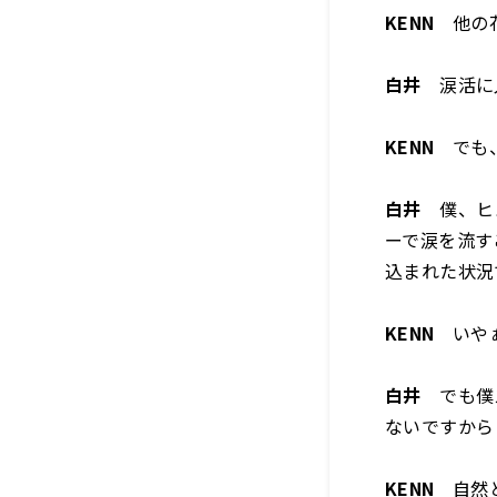
KENN
他の花
白井
涙活に入
KENN
でも、
白井
僕、ヒュ
ーで涙を流す
込まれた状況
KENN
いやぁ
白井
でも僕ス
ないですから
KENN
自然と