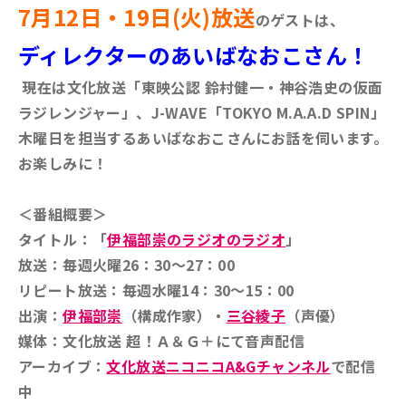
7月12日・19日(火)放送
のゲストは、
ディレクターのあいばなおこさん！
現在は文化放送「東映公認 鈴村健一・神谷浩史の仮面
ラジレンジャー」、J-WAVE「TOKYO M.A.A.D SPIN」
木曜日を担当するあいばなおこ
さんにお話を伺います。
お楽しみに！
＜番組概要＞
タイトル：「
伊福部崇のラジオのラジオ
」
放送：毎週火曜26：30～27：00
リピート放送：毎週水曜14：30～15：00
出演：
伊福部崇
（構成作家）・
三谷綾子
（声優）
媒体：文化放送 超！Ａ＆Ｇ＋にて音声配信
アーカイブ：
文化放送ニコニコA&Gチャンネル
で配信
中