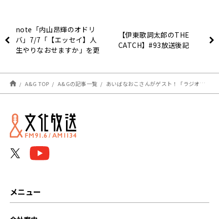
note「内山昂輝のオドリ
【伊東歌詞太郎のTHE
バ」7/7「【エッセイ】人
CATCH】#93放送後記
生やりなおせますか」を更
新しました
A&G TOP
A&Gの記事一覧
あいばなおこさんがゲスト！「ラジオのラジオ」
メニュー