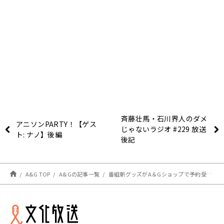
斉藤壮馬・石川界人のダメ
アニソンPARTY！【ゲス
じゃないラジオ #229 放送
ト: ナノ】後編
後記
A&G TOP
A&Gの記事一覧
番組新グッズがA＆Gショップで予約受付開始！【夕実＆梨沙のラフストーリーは突然に】