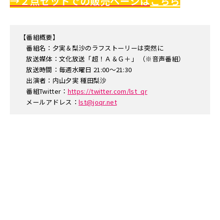
→２点セットでの販売ページは
こちら
【番組概要】
番組名：夕実＆梨沙のラフストーリーは突然に
放送媒体：文化放送「超！Ａ＆Ｇ＋」 （※音声番組）
放送時間：毎週水曜日 21:00～21:30
出演者：内山夕実 種田梨沙
番組Twitter：
https://twitter.com/lst_qr
メールアドレス：
lst@joqr.net