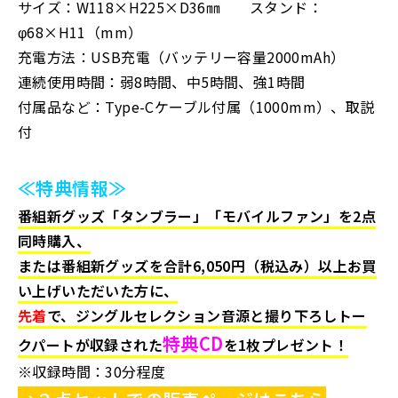
サイズ：W118×H225×D36㎜ スタンド：
φ68×H11（mm）
充電方法：USB充電（バッテリー容量2000mAh）
連続使用時間：弱8時間、中5時間、強1時間
付属品など：Type-Cケーブル付属（1000mm）、取説
付
≪特典情報≫
番組新グッズ「タンブラー」「モバイルファン」を2点
同時購入、
または番組新グッズを合計6,050円（税込み）以上お買
い上げいただいた方に、
先着
で、ジングルセレクション音源と撮り下ろしトー
特典CD
クパートが収録された
を1枚プレゼント！
※収録時間：30分程度