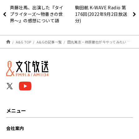
斉藤壮馬、出演した『タイ
駒田航 K-WAVE Radio 第
プライターズ〜物書きの世
176回(2022年9月2日放送
界〜』の感想について語
分)
る。〜8月26日斉藤壮馬
Strange dayS
A&G TOP
A&Gの記事一覧
田丸篤志・柿原徹也が今やってみたいアルバイトとは？～9月2日「A3!Blooming RADIO」
メニュー
会社案内