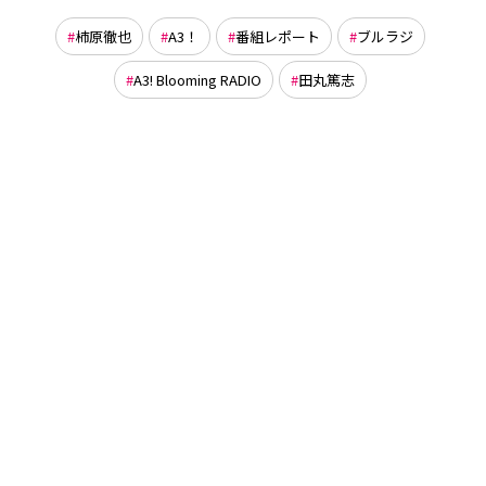
柿原徹也
A3！
番組レポート
ブルラジ
A3! Blooming RADIO
田丸篤志