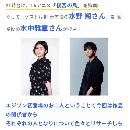
「後宮の烏」
21時台に、TVアニメ
を特集!
水野 朔さん
そして、ゲストは柳 寿雪役の
、夏 高
水中雅章さん
峻役の
が登場！
エジソン初登場のお二人ということで今回は作品
の関係者から
それぞれの人となりについて色々とリサーチしち