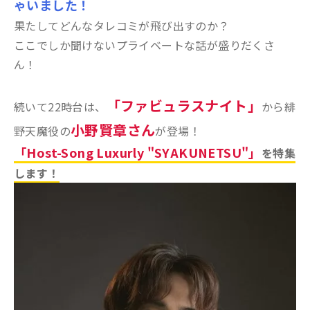
ゃいました！
果たしてどんなタレコミが飛び出すのか？
ここでしか聞けないプライベートな話が盛りだくさ
ん！
「ファビュラスナイト」
続いて22時台は、
から緋
小野賢章さん
野天魔役の
が登場！
「Host-Song Luxurly "SYAKUNETSU"」
を特集
します！