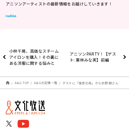
アニソンアーティストの最新情報をお届けしていきます！
小林千晃、高価なスチーム
アニソンPARTY！【ゲス
アイロンを購入！その裏に
ト: 栗林みな実】前編
ある洋服に関する悩みと
は？～9月2日「小林千晃
のBlue Monologue」
A&G TOP
A&Gの記事一覧
ゲストに「後宮の烏」から水野 朔さん&水中雅章さん、さらに「ファビュラスナイト」から小野賢章さんが登場！エジソン9月10日