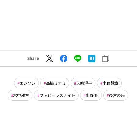
Share
エジソン
髙橋ミナミ
天﨑滉平
小野賢章
水中雅章
ファビュラスナイト
水野 朔
後宮の烏