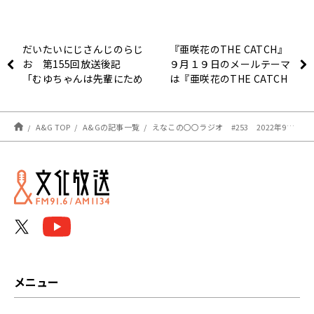
だいたいにじさんじのらじ
『亜咲花のTHE CATCH』
お 第155回放送後記
９月１９日のメールテーマ
「むゆちゃんは先輩にため
は『亜咲花のTHE CATCH
口ききなれてる」
の思い出』
A&G TOP
A&Gの記事一覧
えなこの〇〇ラジオ #253 2022年9月18日放送分 感想
メニュー