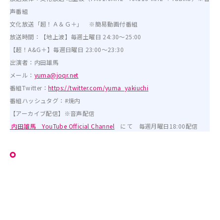
声番組
文化放送「超！Ａ＆Ｇ＋」 ※簡易動画付番組
放送時間：【地上波】毎週土曜日 24:30～25:00
【超！A&G＋】毎週日曜日 23:00～23:30
出演者：内田雄馬
メール：
yuma@joqr.net
番組Twitter：
https://twitter.com/yuma_yakiuchi
番組ハッシュタグ：#焼内
【アーカイブ配信】※音声配信
内田雄馬 YouTube Official Channel
にて 毎週月曜日18:00配信