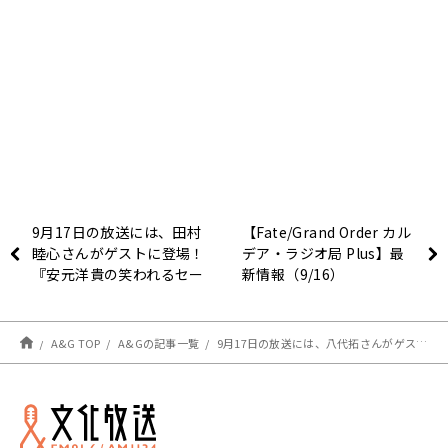
9月17日の放送には、田村
【Fate/Grand Order カル
睦心さんがゲストに登場！
デア・ラジオ局 Plus】最
『安元洋貴の笑われるセー
新情報（9/16）
ルスマン（仮）』
A&G TOP
A&Gの記事一覧
9月17日の放送には、八代拓さんがゲストとして登場！『内田雄馬 Heart Heat Hop』