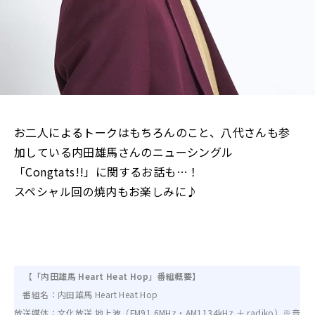
お二人によるトークはもちろんのこと、八代さんも参
加している内田雄馬さんのニューシングル
「Congtats!!」に関するお話も…！
スペシャル回の焼内もお楽しみに♪
【「内田雄馬 Heart Heat Hop」番組概要】
番組名：内田雄馬 Heart Heat Hop
放送媒体：文化放送 地上波（FM91.6MHz・AM1134kHz ＋ radiko）※音