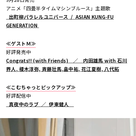
アニメ「四畳半タイムマシンブルース」主題歌
出町柳パラレルユニバース / ASIAN KUNG-FU
GENERATION
≪ゲストＭ≫
好評発売中
Congrats!! (with Friends) ／ 内田雄馬 with 石川
界人, 榎木淳弥, 斉藤壮馬,畠中祐, 花江夏樹, 八代拓
≪こむちゃっとピックアップ≫
好評配信中
真夜中のラブ ／ 伊東健人