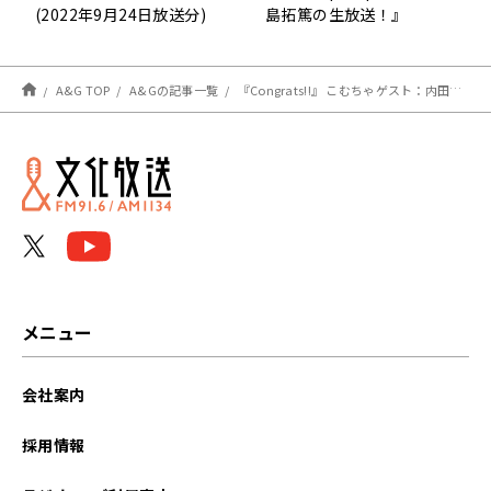
(2022年9月24日放送分)
島拓篤の生放送！』
A&G TOP
A&Gの記事一覧
『Congrats!!』 こむちゃゲスト：内田雄馬さん（2022.9/24 OA #1037）
メニュー
会社案内
採用情報