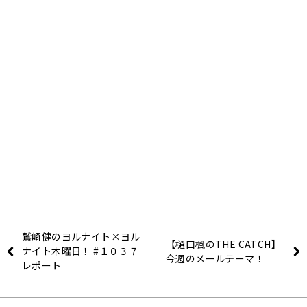
鷲崎健のヨルナイト×ヨル
【樋口楓のTHE CATCH】
ナイト木曜日！ #１０３７
今週のメールテーマ！
レポート