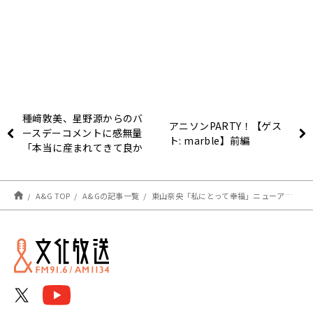
種﨑敦美、星野源からのバ
アニソンPARTY！【ゲス
ースデーコメントに感無量
ト: marble】前編
「本当に産まれてきて良か
った」〜9月29日「種﨑敦
美の寿司食いてェ！！」
A&G TOP
A&Gの記事一覧
東山奈央「私にとって幸福」ニューアルバム『Welcome to MY WONDERLAND』への想いを語る！