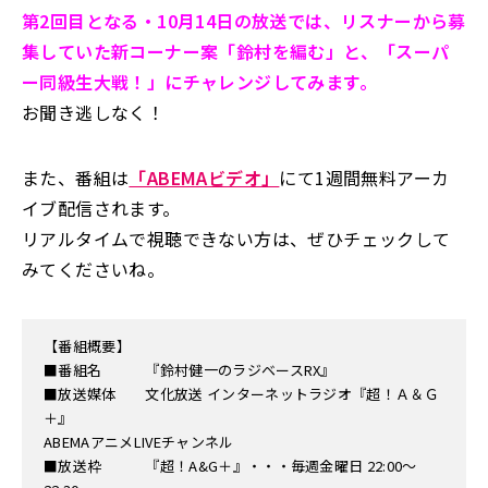
第2回目となる・10月14日の放送では、リスナーから募
集していた新コーナー案「鈴村を編む」と、「スーパ
ー同級生大戦！」にチャレンジしてみます。
お聞き逃しなく！
また、番組は
「ABEMAビデオ」
にて1週間無料アーカ
イブ配信されます。
リアルタイムで視聴できない方は、ぜひチェックして
みてくださいね。
【番組概要】
■番組名 『鈴村健一のラジベースRX』
■放送媒体 文化放送 インターネットラジオ『超！Ａ＆Ｇ
＋』
ABEMAアニメLIVEチャンネル
■放送枠 『超！A&G＋』・・・毎週金曜日 22:00～