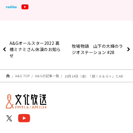
A&Gオールスター2022 髙
牧場物語 山下の大輝のラ
橋ミナミさん休演のお知ら
ジオステーション #28
せ
A&G TOP
A&Gの記事一覧
10月14日（金）「超！Ａ＆Ｇ＋」とABEMAで放送！『鈴村健一のラジベースRX』#2