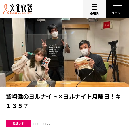
番組表
鷲崎健のヨルナイト×ヨルナイト月曜日！＃
１３５７
11/1, 2022
番組レポ