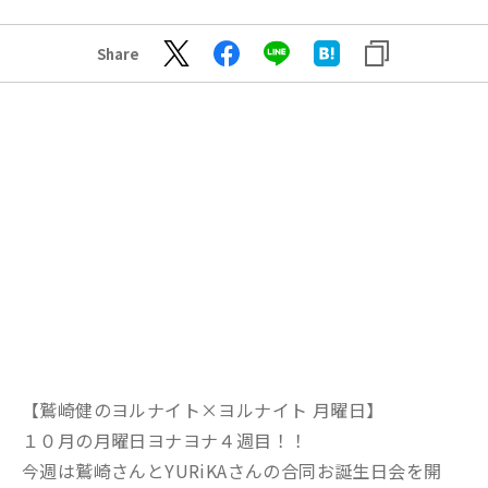
Share
【鷲崎健のヨルナイト×ヨルナイト 月曜日】
１０月の月曜日ヨナヨナ４週目！！
今週は鷲崎さんとYURiKAさんの合同お誕生日会を開