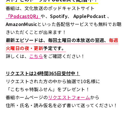
番組は、文化放送のポッドキャストサイト
「PodcastQR」
や、
Spotify
、
ApplePodcast
、
AmazonMusic
といった各配信サービスでも無料でお聴
きいただくことが出来ます！
最新エピソードは、毎回土曜日の本放送の翌週、
毎週
火曜日の夜・更新
予定です。
詳しくは、
こちら
をご確認ください！
リクエストは24時間365日受付中！
リクエストされた方の中から抽選で10名様に
「こむちゃ特製ふせん」をプレゼント！
番組ホームページの
リクエストフォーム
から
住所・氏名・読み仮名を必ず書いて送ってください！