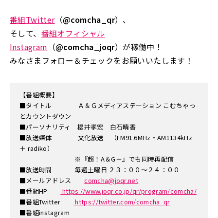
番組Twitter
（
@comcha_qr
）、
そして、
番組オフィシャル
Instagram
（
@comcha_joqr
）が稼働中！
みなさまフォロー＆チェックをお願いいたします！
【番組概要】
■タイトル Ａ＆Ｇメディアステーション こむちゃっ
とカウントダウン
■パーソナリティ 櫻井孝宏 白石晴香
■放送媒体 文化放送 （FM91.6MHz・AM1134kHz
＋ radiko）
※『超！A＆G＋』でも同時再配信
■放送時間 毎週土曜日 ２３：００～２４：００
■メールアドレス
comcha@joqr.net
■番組HP
https://www.joqr.co.jp/qr/program/comcha/
■番組Twitter
https://twitter.com/comcha_qr
■番組instagram