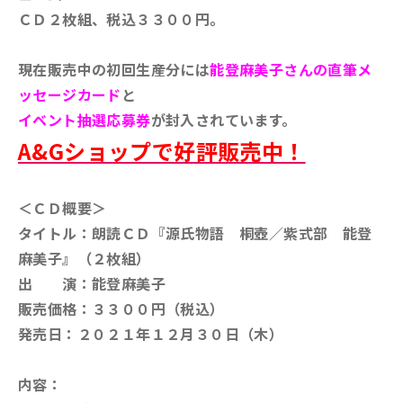
ＣＤ２枚組、税込３３００円。
現在販売中の初回生産分には
能登麻美子さんの直筆メ
ッセージカード
と
イベント抽選応募券
が封入されています。
A&Gショップで好評販売中！
＜ＣＤ概要＞
タイトル：朗読ＣＤ『源氏物語 桐壺／紫式部 能登
麻美子』（２枚組）
出 演：能登麻美子
販売価格：３３００円（税込）
発売日：２０２１年１２月３０日（木）
内容：