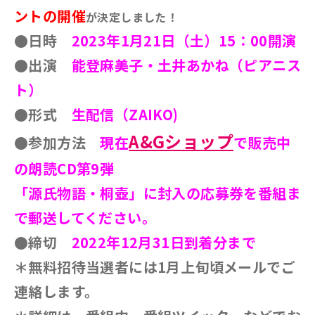
ントの開催
が決定しました！
●日時
2023年1月21日（土）15：00開演
●出演
能登麻美子・土井あかね（ピアニス
ト）
●形式
生配信（ZAIKO)
A&Gショップ
●参加方法
現在
で販売中
の朗読CD第9弾
「源氏物語・桐壺」に封入の応募券を番組ま
で郵送してください。
●締切
2022年12月31日到着分まで
＊無料招待当選者には1月上旬頃メールでご
連絡します。