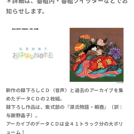
＊詳細は、番組内・番組ツイッターなどでお
知らせします。
新作の録下ろしＣＤ（音声）と過去のアーカイブを集
めたデータＣＤの２枚組。
録下ろし作品は、紫式部の『源氏物語・桐壺』（訳：
与謝野晶子）。
アーカイブのデータＣＤは全４１トラック分の大ボリ
ューム！