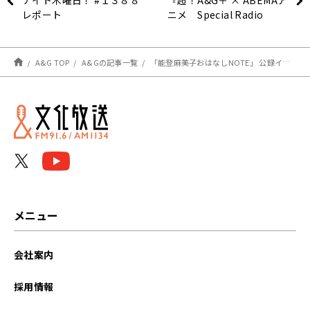
ナイト木曜日！ #１３８８
『超！A&G＋ × ABEMAア
レポート
ニメ Special Radio
Program～「神達に拾わ
れた男」SP～』#2
A&G TOP
A&Gの記事一覧
「能登麻美子おはなしNOTE」 公録イベント開催決定！
メニュー
会社案内
採用情報