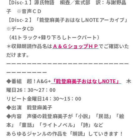
【Disc-１】源氏物語 桐壺／紫式部 訳：与謝野晶
子 ※音声ＣＤ
【Disc-２】「能登麻美子おはなしNOTEアーカイブ」
※データCD
（41トラック+録り下ろしトークパート）
＊収録朗読作品名は
Ａ＆ＧショップＨＰ
でご確認いた
だけます。
ーーーーーーーーーーーーーーーーーーーーーーーー
ーーーーーーーー
◆番組 超！A&G+
「能登麻美子おはなしNOTE」
木
曜日26：30～27：00
リピート金曜日14：30～15：00
◆出演 能登麻美子
◆内容 声優の能登麻美子が「小説」「民話」「絵
本」「童話」「ライトノベル」「詩」など
あらゆるジャンルの作品を「朗読」していきます！