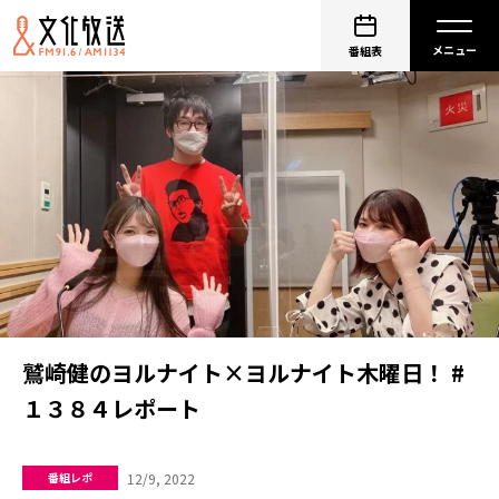
番組表
鷲崎健のヨルナイト×ヨルナイト木曜日！ #
１３８４レポート
12/9, 2022
番組レポ