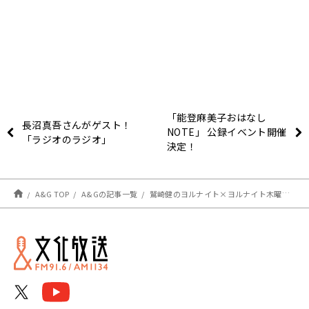
「能登麻美子おはなし
長沼真吾さんがゲスト！
NOTE」 公録イベント開催
「ラジオのラジオ」
決定！
A&G TOP
A&Gの記事一覧
鷲崎健のヨルナイト×ヨルナイト木曜日！ #１３８４レポート