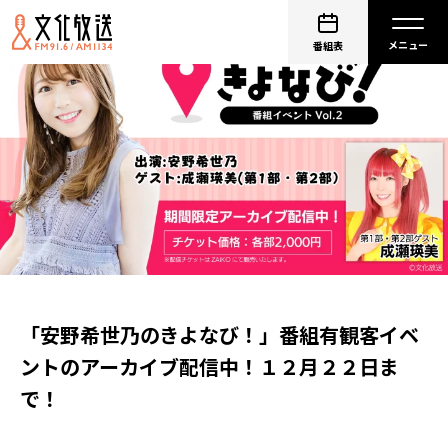
番組表
「安野希世乃のきよなび！」番組有観客イベ
ントのアーカイブ配信中！１２月２２日ま
で！