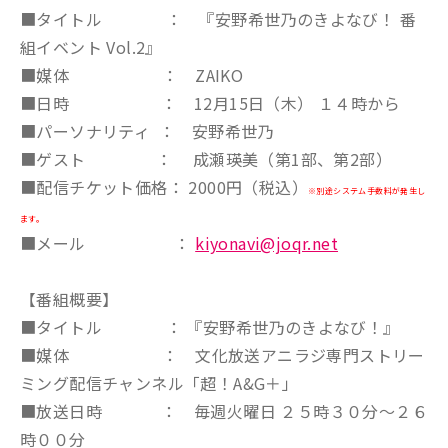
■タイトル ： 『安野希世乃のきよなび！ 番
組イベント Vol.2』
■媒体 ： ZAIKO
■日時 ： 12月15日（木） １４時から
■パーソナリティ ： 安野希世乃
■ゲスト ： 成瀬瑛美（第1部、第2部）
■配信チケット価格： 2000円（税込）
※別途システム手数料が発生し
ます。
■メール ：
kiyonavi@joqr.net
【番組概要】
■タイトル ： 『安野希世乃のきよなび！』
■媒体 ： 文化放送アニラジ専門ストリー
ミング配信チャンネル「超！A&G＋」
■放送日時 ： 毎週火曜日 ２５時３０分～２６
時００分