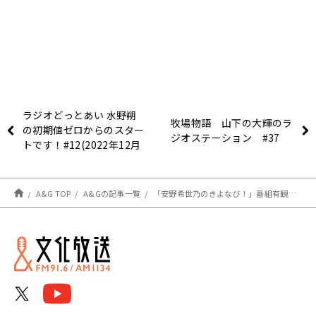
ラジオどっとあい 水野朔
牧場物語 山下の大輝のラ
の初期値ゼロからのスター
ジオステーション #37
トです！#12(2022年12月
16日分)
A&G TOP
A&Gの記事一覧
「安野希世乃のきよなび！」番組有観客イベントのアーカイブ配信中！１２月２２日まで！