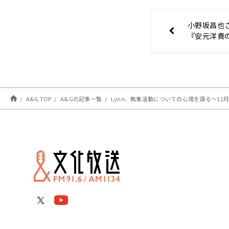
小野坂昌也
『安元洋貴
（仮）』
A&G TOP
A&Gの記事一覧
Lynn、執筆活動についての心境を語る〜12月