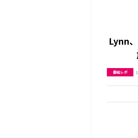
Lyn
番組レポ
1