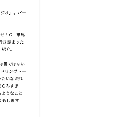
ラジオ」。パー
指せ！GⅠ帯馬
行き詰まった
を紹介。
は苦ではない
イドリングトー
みたいな流れ
膨らみすぎ
るようなこと
りもします