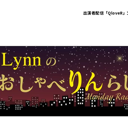
出演者
配信「QloveR」