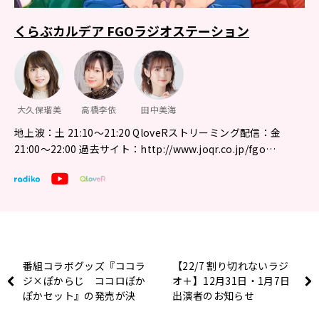
くらぶカルデア FGOラジオステーション
大久保瑠美
高橋李依
田中美海
地上波：土 21:10～21:20 QloveRストリーミング配信：金
21:00〜22:00 過去サイト：http://www.joqr.co.jp/fgo…
番組コラボグッズ『ココラ
【22/7 割り切れないラジ
ジ×ぽからじ ココロぽか
オ＋】12月31日・1月7日
ぽかセット』の発売が決
出演者のお知らせ
定！【小原好美のココロお