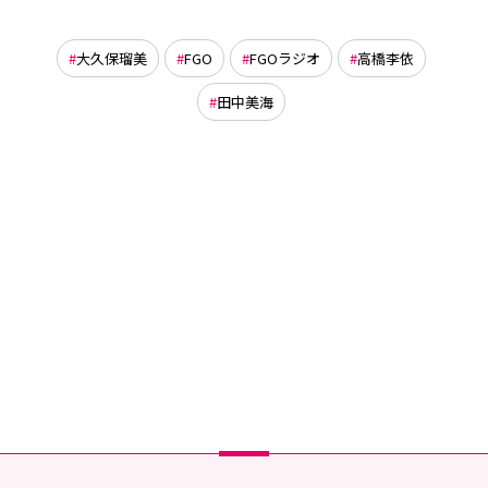
大久保瑠美
FGO
FGOラジオ
高橋李依
田中美海