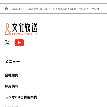
きなく】×【白石晴香のぽ
かぽかたいむ】
A&G TOP
A&Gの記事一覧
【Fate/Grand Order カルデア・ラジオ局 Plus】超!A&G+版 第195回 放送レポート
メニュー
会社案内
採用情報
ラジオCMご利用案内