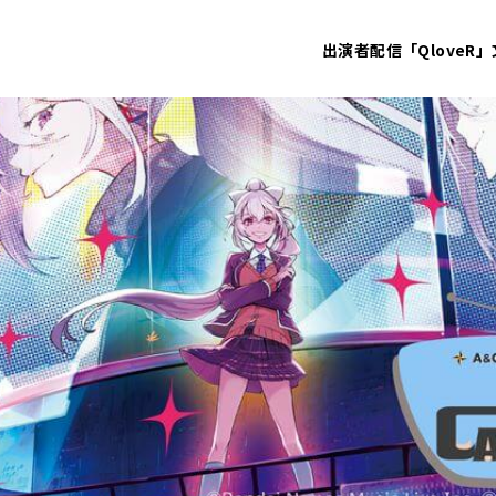
出演者
配信「QloveR」