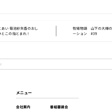
とあい 菊池紗矢香のおし
牧場物語 山下の大輝
ひとこの指とまれ！
ーション #39
12月30日分)
マ！
メニュー
会社案内
番組審議会