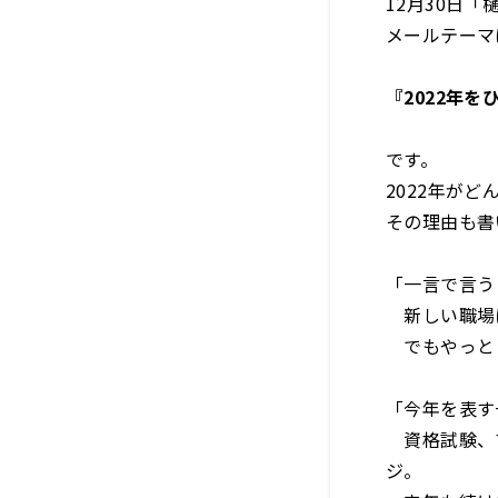
12月30日「樋
メールテーマ
『2022年を
です。
2022年が
その理由も書
「一言で言う
新しい職場に
でもやっとし
「今年を表す
資格試験、マ
ジ。