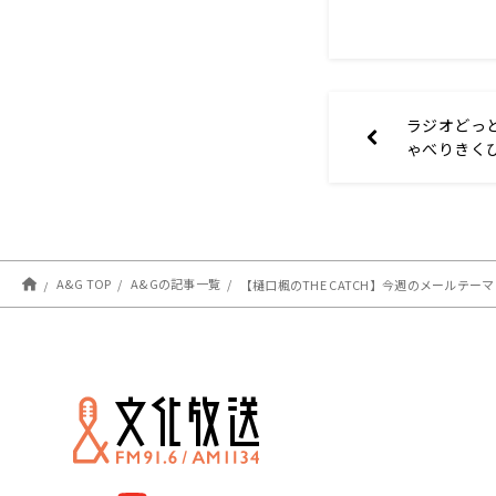
ラジオどっ
ゃべりきく
#1(2022年
A&G TOP
A&Gの記事一覧
【樋口楓のTHE CATCH】今週のメールテー