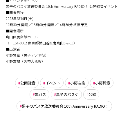
■イベントタイトル
黒子のバスケ放送委員会 10th Anniversary RADIO！ 公開録音イベント
■開催日程
2023年3月4日(土)
12時30分 開場／13時00分 開演／14時30分 終演予定
■開催場所
烏山区民会館ホール
（〒157-0062 東京都世田谷区南烏山6-2-19）
■出演者
小野賢章（黒子テツヤ役）
小野友樹（火神大我役）
公開録音
イベント
小野友樹
小野賢章
黒バス
黒子のバスケ
公録
黒子のバスケ放送委員会 10th Anniversary RADIO！