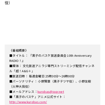
役）
《番組概要》
■タイトル： 『黒子のバスケ放送委員会 10th Anniversary
RADIO！』
■媒体： 文化放送アニラジ専門ストリーミング配信チャンネ
ル「超！A&G＋」
■放送日時： 毎週金曜日 25時30分～26時00分
■パーソナリティ： 小野賢章（黒子テツヤ役）、小野友樹
（火神大我役）
■メールアドレス：
kurobas@joqr.net
■「黒子のバスケ」アニメ公式サイト：
http://www.kurobas.com/