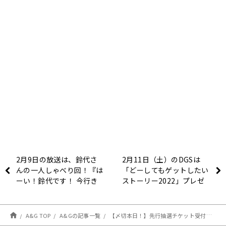
2月9日の放送は、鈴代さ
2月11日（土）のDGSは
んの一人しゃべり回！『は
「どーしてもゲットしたい
ーい！鈴代です！ 今行き
ストーリー2022」プレゼ
まーす！』
ント当選者発表 【神谷浩
史・小野大輔のDear
Girl〜Stories〜】
A&G TOP
A&Gの記事一覧
【〆切本日！】先行抽選チケット受付中！黒子のバスケ放送委員会 10th Anniversary RADIO! 公開録音イベント