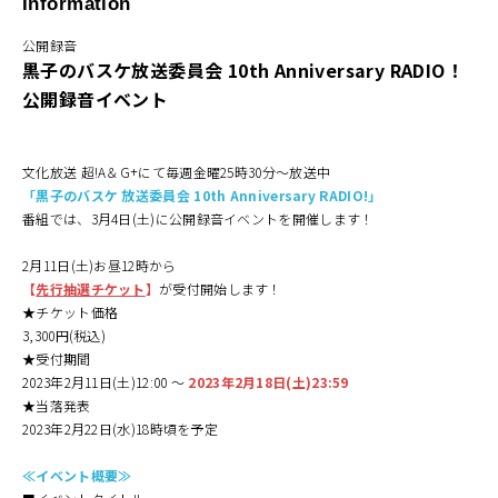
Information
公開録音
黒子のバスケ放送委員会 10th Anniversary RADIO！
公開録音イベント
文化放送 超!A＆G+にて毎週金曜25時30分～放送中
「黒子のバスケ 放送委員会 10th Anniversary RADIO!」
番組では、3月4日(土)に公開録音イベントを開催します！
2月11日(土)お昼12時から
【
先行抽選チケット
】
が受付開始します！
★チケット価格
3,300円(税込)
★受付期間
2023年2月11日(土)12:00 ～
2023年2月18日(土)23:59
★当落発表
2023年2月22日(水)18時頃を予定
≪イベント概要≫