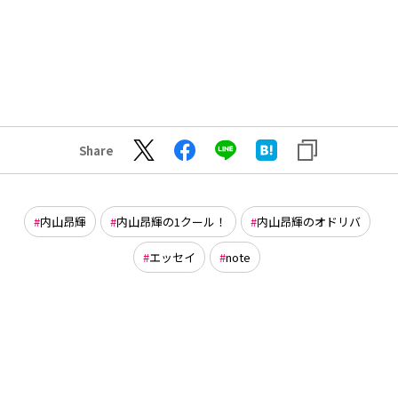
Share
内山昂輝
内山昂輝の1クール！
内山昂輝のオドリバ
エッセイ
note