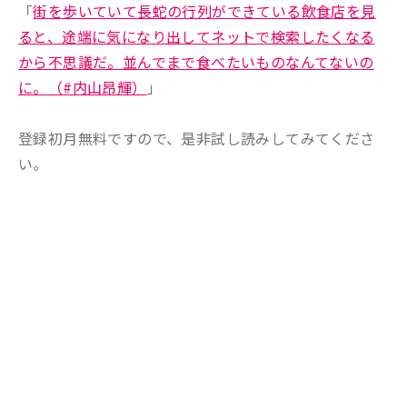
「
街を歩いていて長蛇の行列ができている飲食店を見
ると、途端に気になり出してネットで検索したくなる
から不思議だ。並んでまで食べたいものなんてないの
に。
（
#内山昂輝
）
」
登録初月無料ですので、是非試し読みしてみてくださ
い。