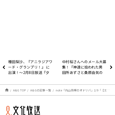
種田梨沙、『アニラジアワ
中村桜さんへのメール大募
ード・グランプリ！』 に
集！『神達に拾われた男
出演！～2月8日放送『夕
田所あずさと桑原由気の
実＆梨沙のラフストーリー
異世界スローラジオ2』
は突然に』
A&G TOP
A&Gの記事一覧
note「内山昂輝のオドリバ」2/9「【エッセイ】行列のつくり方」を更新しました